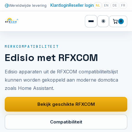
Klantlogin
Reseller login
Wereldwijde levering
NL
EN
DE
FR
☀
0
MERKCOMPATIBILITEIT
Edisio met RFXCOM
Edisio apparaten uit de RFXCOM compatibiliteitslijst
kunnen worden gekoppeld aan moderne domotica
zoals Home Assistant.
Bekijk geschikte RFXCOM
Compatibiliteit