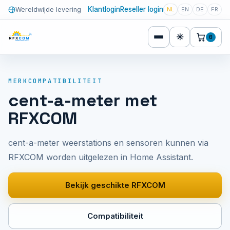
Klantlogin
Reseller login
Wereldwijde levering
NL
EN
DE
FR
☀
0
MERKCOMPATIBILITEIT
cent-a-meter met
RFXCOM
cent-a-meter weerstations en sensoren kunnen via
RFXCOM worden uitgelezen in Home Assistant.
Bekijk geschikte RFXCOM
Compatibiliteit