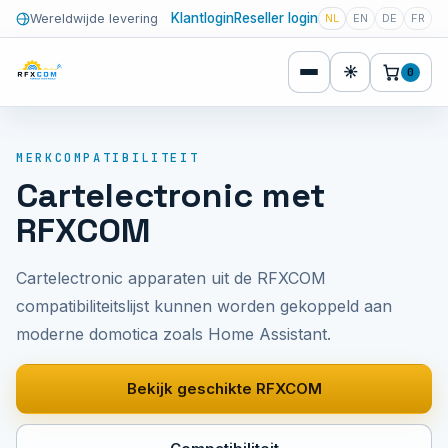
Klantlogin
Reseller login
Wereldwijde levering
NL
EN
DE
FR
☀
0
MERKCOMPATIBILITEIT
Cartelectronic met
RFXCOM
Cartelectronic apparaten uit de RFXCOM
compatibiliteitslijst kunnen worden gekoppeld aan
moderne domotica zoals Home Assistant.
Bekijk geschikte RFXCOM