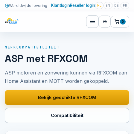
Klantlogin
Reseller login
Wereldwijde levering
NL
EN
DE
FR
☀
0
MERKCOMPATIBILITEIT
ASP met RFXCOM
ASP motoren en zonwering kunnen via RFXCOM aan
Home Assistant en MQTT worden gekoppeld.
Bekijk geschikte RFXCOM
Compatibiliteit