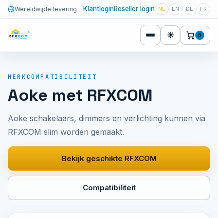
Klantlogin
Reseller login
Wereldwijde levering
NL
EN
DE
FR
☀
0
MERKCOMPATIBILITEIT
Aoke met RFXCOM
Aoke schakelaars, dimmers en verlichting kunnen via
RFXCOM slim worden gemaakt.
Bekijk geschikte RFXCOM
Compatibiliteit