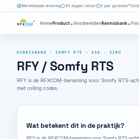
Wereldwijde levering
30 dagen retour
2 jaar garantie
Ond
Home
Product
⌄
Voorbeelden
Kennisbank
⌄
Fin
KENNISBANK · SOMFY RTS · ASA · SIMU
RFY / Somfy RTS
RFY is de RFXCOM-benaming voor Somfy RTS-achtig
met rolling codes.
Wat betekent dit in de praktijk?
RFY is de RFXCOM-benaming voor Somfy RTS-achtige 