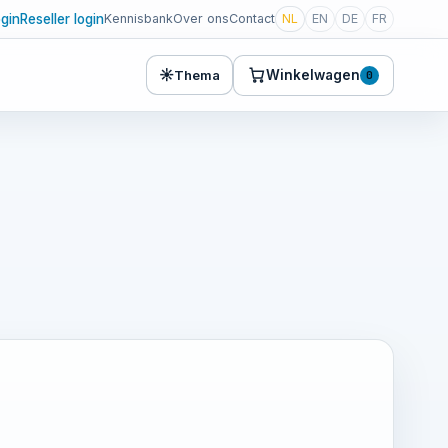
ogin
Reseller login
Kennisbank
Over ons
Contact
NL
EN
DE
FR
☀
Winkelwagen
Thema
0