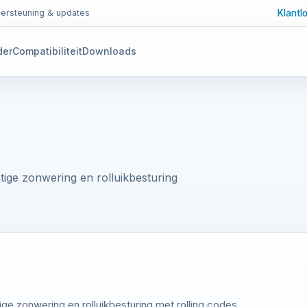
Klantl
ersteuning & updates
der
Compatibiliteit
Downloads
e zonwering en rolluikbesturing
zonwering en rolluikbesturing met rolling codes.