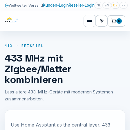
Kunden-Login
Reseller-Login
Weltweiter Versand
NL
EN
DE
FR
☀
0
MIX · BEISPIEL
433 MHz mit
Zigbee/Matter
kombinieren
Lass ältere 433-MHz-Geräte mit modernen Systemen
zusammenarbeiten.
Use Home Assistant as the central layer. 433