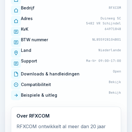
Bedrijf
RFXCOM
Adres
Duinweg 5C
5482 VR Schijndel
KvK
64971848
BTW nummer
NL855928104B01
Land
Niederlande
Support
Ma–Vr 09:00–17:00
Open
Downloads & handleidingen
Bekijk
Compatibiliteit
Bekijk
Beispiele & uitleg
Over RFXCOM
RFXCOM ontwikkelt al meer dan 20 jaar