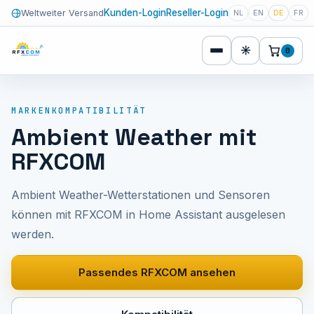
Kunden-Login
Reseller-Login
Weltweiter Versand
NL
EN
DE
FR
☀
0
MARKENKOMPATIBILITÄT
Ambient Weather mit
RFXCOM
Ambient Weather-Wetterstationen und Sensoren
können mit RFXCOM in Home Assistant ausgelesen
werden.
Passendes RFXCOM ansehen